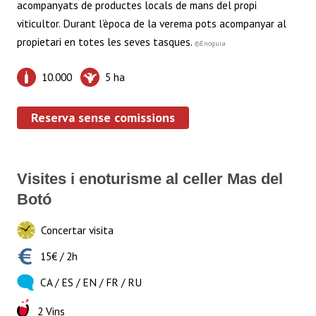
acompanyats
de productes
locals
de mans
del propi
viticultor
.
Durant l’època
de la verema
pots
acompanyar
al
propietari en
totes les seves
tasques.
©Enoguia
10.000
5 ha
Reserva sense comissions
Visites i enoturisme al celler Mas del
Botó
Concertar visita
15€ / 2h
CA / ES / EN / FR / RU
2 Vins