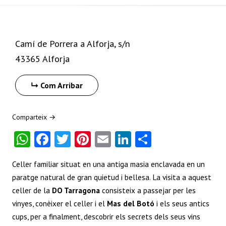
+
−
Camí de Porrera a Alforja, s/n
43365 Alforja
Com Arribar
Comparteix →
W
Fa
T
Pi
E
Li
S
ha
ce
w
nt
m
nk
ha
Celler
familiar situat
en una antiga
masia
enclavada en
un
ts
b
itt
er
ai
e
re
paratge
natural de gran
quietud i
bellesa.
La visita a
aquest
A
o
er
es
l
dI
celler
de la
DO
Tarragona
consisteix a
passejar
per les
p
o
t
n
vinyes
, conèixer
el celler
i el
Mas
del Botó
i els seus antics
p
k
cups, per a
finalment,
descobrir els
secrets
dels seus vins