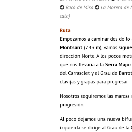
Racó de Misa
La Morera de 
cata)
Ruta
Empezamos a caminar des de lo 
Montsant
(743 m), vamos siguie
dirección Norte. A los pocos met
que nos llevaría a la
Serra Major
del Carrasclet y el Grau de Barr
clavijas y grapas para progresar.
Nosotros seguiremos las marcas 
progresión.
Al poco dejamos una nueva bifur
izquierda se dirige al Grau de l