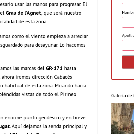
esario usar las manos para progresar. El
 el
Grau de l’Agnet
, que será nuestro
Nomb
icalidad de esta zona.
amos como el viento empieza a arreciar
Apelli
resguardado para desayunar. Lo hacemos
.
amos las marcas del
GR-171
hasta
 ahora iremos dirección Cabacés
to habitual de esta zona. Mirando hacia
léndidas vistas de todo el Pirineo
Galería de
un enorme punto geodésico y en breve
Cugat
. Aquí dejamos la senda principal y