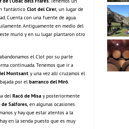
 de l’Obac dels Frares
. Tenemos un
en fantástico
Clot del Cirer
, un lugar de
dad. Cuenta con una fuente de agua.
uilamente. Antiguamente en medio del
 este murió y en su lugar plantaron otro
abandonamos el Clot por su parte
forma continuada. Tenemos que ir a
del Montsant
y una vez allí cruzamos el
 bajada por el
barranco del Miró
.
na del
Racó de Misa
y posteriormente
 de Salfores
, en algunas ocasiones
manos y hay que estar atentos a la
 hay en la senda puesto que es muy