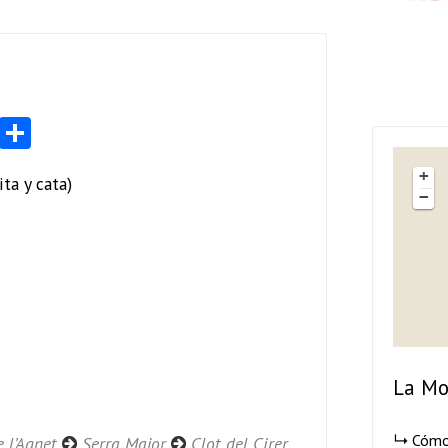
Li
S
nk
ha
+
ta y cata)
e
re
−
dI
n
La Mo
Cómo
 l’Agnet
Serra Major
Clot del Cirer