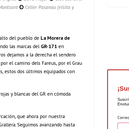
Montsant
Celler Pasanau (visita y
alto del pueblo de
La Morera de
ndo las marcas del
GR-171
en
ros dejamos a la derecha el sendero
por el camino dels Fareus, por el Grau
ots, estos dos últimos equipados con
¡Su
rojas y blancas del GR en cómoda
Suscrí
Enotu
cación, que ahora por nuestra
Correo
a Grallera. Seguimos avanzando hasta