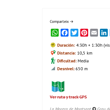
Comparteix →
W
Fa
T
Pi
E
ha
ce
w
nt
m
Duración:
4:30h + 1:30h (visi
ts
b
itt
er
ai
Distancia:
10,5 km
A
o
er
es
l
Dificultad:
Media
p
o
t
Desnivel
:
650 m
p
k
Ver ruta y track GPS
La Morera de Montsant
Grau de