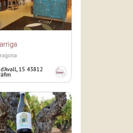
arriga
rragona
. d'Avall, 15 43812
ràfim