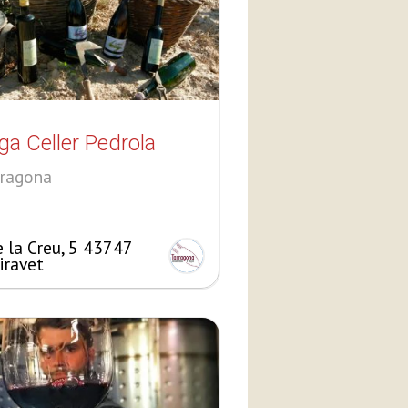
a Celler Pedrola
rragona
e la Creu, 5 43747
iravet