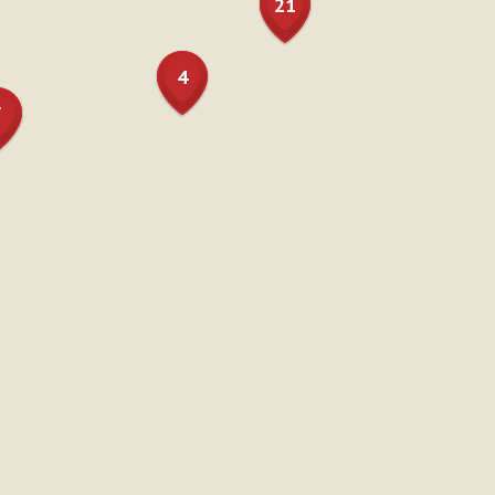
21
4
7