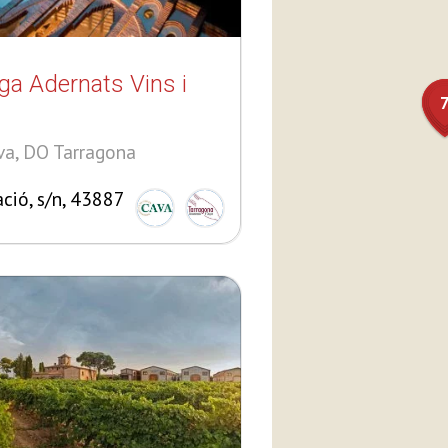
a Adernats Vins i
a, DO Tarragona
ació, s/n, 43887