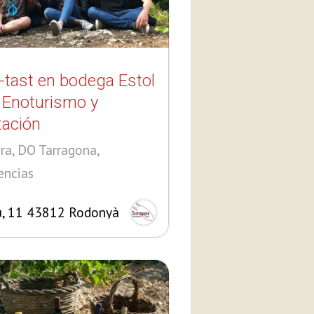
-tast en bodega Estol
 Enoturismo y
tación
ra, DO Tarragona,
encias
, 11 43812 Rodonyà