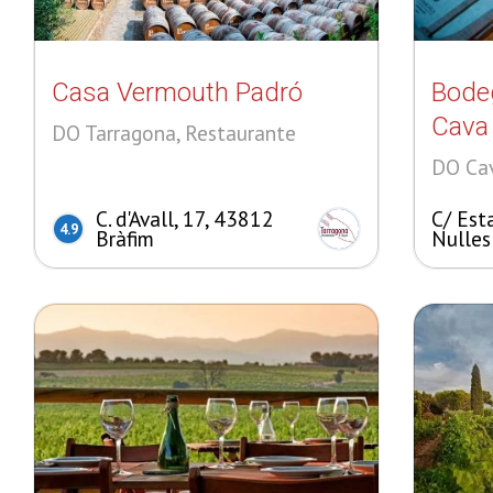
Casa Vermouth Padró
Bodeg
Cava
DO Tarragona, Restaurante
DO Cav
C. d'Avall, 17, 43812
C/ Est
4.9
Bràfim
Nulles