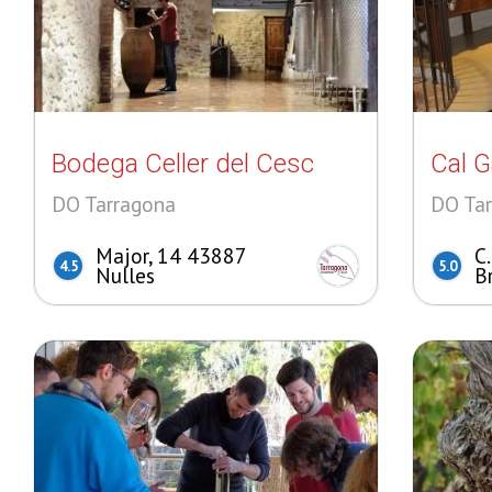
Bodega Celler del Cesc
Cal G
DO Tarragona
DO Ta
Major, 14 43887
C
4.5
5.0
Nulles
B