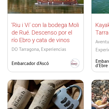
‘Riu i Vi’ con la bodega Moli
Kayak
de Rué. Descenso por el
Tarr
río Ebro y cata de vinos
Aventu
DO Tarragona, Experiencias
Experi
Embar
Embarcador d'Ascó
d'Ebre