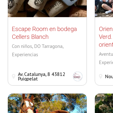
Escape Room en bodega
Orien
Cellers Blanch
Verd.
orien
Con niños, DO Tarragona,
Aventu
Experiencias
Experi
Av. Catalunya, 8 43812
Nou
Puigpelat