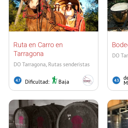
Ruta en Carro en
Bodeg
Tarragona
DO Ta
DO Tarragona, Rutas senderistas
d
4.7
Dificultad:
Baja
4.3
M