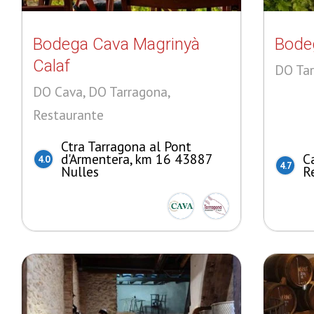
Bodega Cava Magrinyà
Bode
Calaf
DO Tar
DO Cava, DO Tarragona,
Restaurante
Ctra Tarragona al Pont
d'Armentera, km 16 43887
C
4.0
4.7
Nulles
R