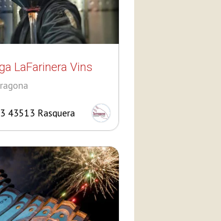
a LaFarinera Vins
rragona
 3 43513 Rasquera