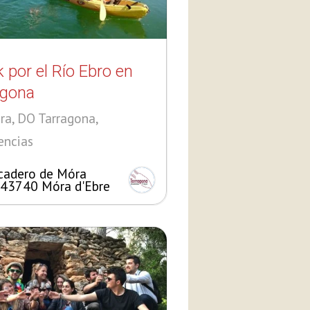
 por el Río Ebro en
agona
ra, DO Tarragona,
encias
cadero de Móra
 43740 Móra d'Ebre