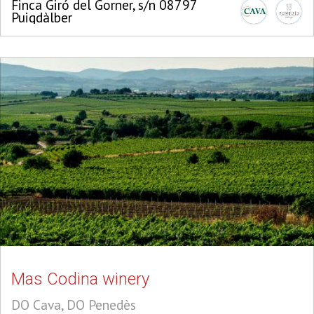
Finca Giró del Gorner, s/n 08797
Puigdàlber
Mas Codina winery
DO Cava, DO Penedès