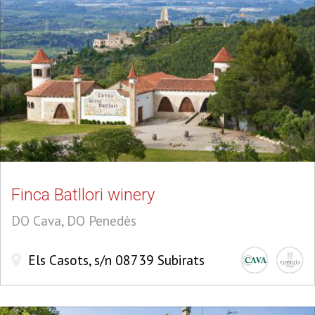
Finca Batllori winery
DO Cava, DO Penedès
Els Casots, s/n 08739 Subirats