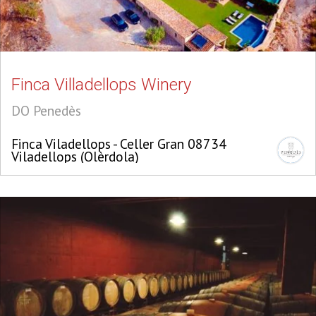
Finca Villadellops Winery
DO Penedès
Finca Viladellops - Celler Gran 08734
Viladellops (Olèrdola)