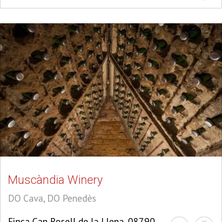
Muscàndia Winery
DO Cava, DO Penedès
Finca Can Rosell de la Llena, 08790