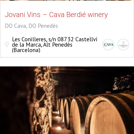
Jovani Vins – Cava Berdié winery
DO Cava, DO Penedès
Les Conilleres, s/n 08732 Castellví
de la Marca, Alt Penedès
(Barcelona)