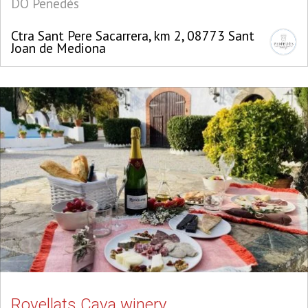
DO Penedès
Ctra Sant Pere Sacarrera, km 2, 08773 Sant
Joan de Mediona
Rovellats Cava winery