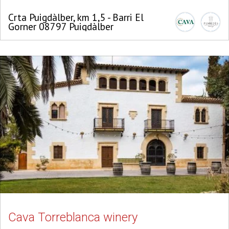
Crta Puigdàlber, km 1,5 - Barri El
Gorner 08797 Puigdàlber
Cava Torreblanca winery