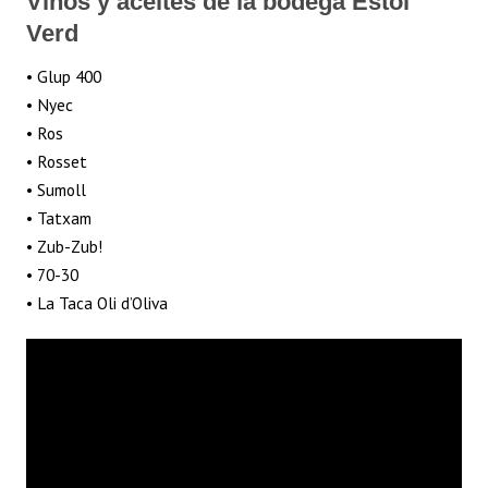
Vinos y aceites de la bodega Estol
Verd
• Glup 400
• Nyec
• Ros
• Rosset
• Sumoll
• Tatxam
• Zub-Zub!
• 70-30
• La Taca Oli d’Oliva