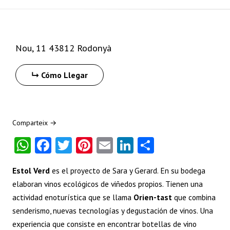
+
−
Nou, 11 43812 Rodonyà
Cómo Llegar
Comparteix →
W
Fa
T
Pi
E
Li
S
ha
ce
w
nt
m
nk
ha
Estol Verd
es el proyecto de Sara y Gerard. En su bodega
ts
b
itt
er
ai
e
re
elaboran vinos ecológicos de viñedos propios. Tienen una
A
o
er
es
l
dI
actividad enoturística que se llama
Orien-tast
que combina
p
o
t
n
senderismo, nuevas tecnologías y degustación de vinos. Una
p
k
experiencia que consiste en encontrar botellas de vino