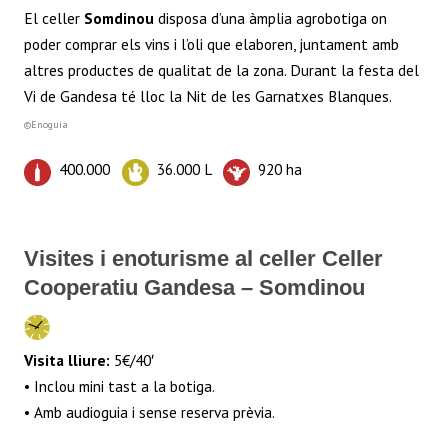
El celler
Somdinou
disposa d’una àmplia agrobotiga on
poder comprar els vins i l’oli que elaboren, juntament amb
altres productes de qualitat de la zona. Durant la festa del
Vi de Gandesa té lloc la Nit de les Garnatxes Blanques.
©Enoguia
400.000
36.000 L
920 ha
Visites i enoturisme al celler Celler
Cooperatiu Gandesa – Somdinou
Visita lliure:
5€/40′
• Inclou mini tast a la botiga.
• Amb audioguia i sense reserva prèvia.