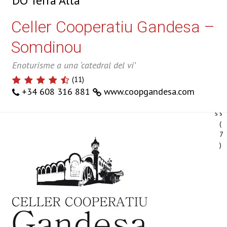
DO Terra Alta
l
t
e
e
Celler Cooperatiu Gandesa –
ri
s
a
l
Somdinou
d
e
e
s
Enoturisme a una ‘catedral del vi’
f
f
(
11
)
o
o
+34 608 316 881
www.coopgandesa.com
t
t
o
o
s
s
(
7
)