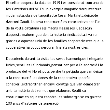
El celler cooperatiu data de 1919 i és considerat com una de
ts
b
itt
er
ai
e
re
les ‘Catedrals del Vi’. És un exemple magnífic d’arquitectura
A
o
er
es
l
dI
modernista, obra de l’arquitecte Cèsar Martinell, deixeble
p
o
t
n
d’Antoni Gaudí. La seva construcció es caracteritza per l’ús
p
k
de la volta catalana i els maons massissos. Cadascun
d’aquests mahons guarden la història sindicalista, i va ser
gràcies a aquesta unió de les famílies cooperativistes que la
cooperativa ha pogut perdurar fins als nostres dies.
Descobreix durant la visita les seves harmòniques i elegants
línies, senzilles i funcionals, pensat tot per a l’elaboració i la
producció del vi. No et pots perdre la petjada que van deixar
a la construcció les dones de la cooperativa i podràs
conèixer l’extraordinari enginy i coratge que van demostrar
amb la història del vermut que elaboren. Realitzar
enoturisme en aquesta catedral és submergir-se en gairebé
100 anys d’històries de superació.