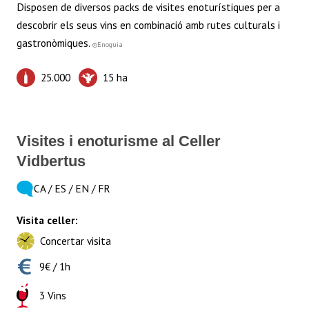
p
o
t
n
Disposen de diversos packs de visites enoturístiques per a
p
k
descobrir els seus vins en combinació amb rutes culturals i
gastronòmiques.
©Enoguia
25.000
15 ha
Visites i enoturisme al Celler
Vidbertus
CA / ES / EN / FR
Visita celler:
Concertar visita
9€ / 1h
3 Vins