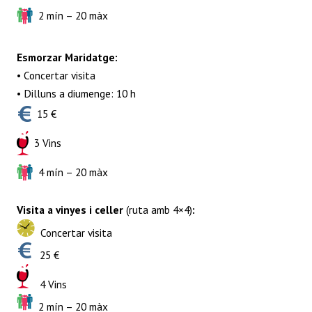
2 mín – 20 màx
Esmorzar Maridatge:
• Concertar visita
• Dilluns a diumenge: 10 h
15 €
3 Vins
4 mín – 20 màx
Visita a vinyes i celler
(ruta amb 4×4)
:
Concertar visita
25 €
4 Vins
2 mín – 20 màx