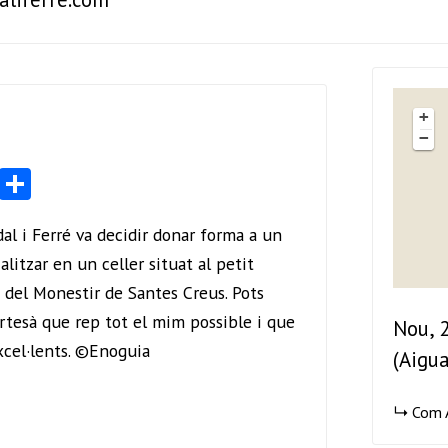
+
−
Li
S
nk
ha
idal i Ferré va decidir donar forma a un
e
re
litzar en un celler situat al petit
dI
 del Monestir de Santes Creus. Pots
n
rtesà que rep tot el mim possible i que
Nou, 
xcel·lents. ©Enoguia
(Aigu
Com A