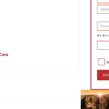
4 + 4 = 
Cava
A