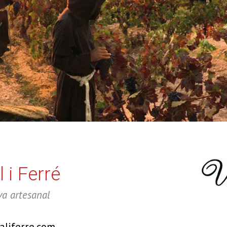
 i Ferré
va artesanal
aliferre.com