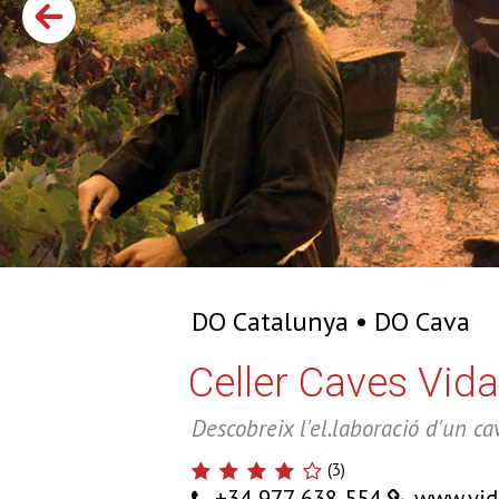
DO Catalunya
DO Cava
Celler Caves Vidal
Descobreix l'el.laboració d'un ca
(
3
)
+34 977 638 554
www.vid