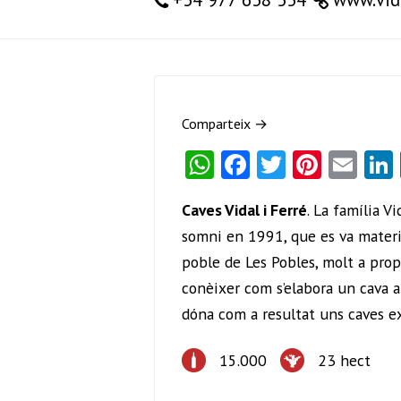
Comparteix →
W
Fa
T
Pi
E
ha
ce
w
nt
m
Caves Vidal i Ferré
. La família V
ts
b
itt
er
ai
somni en 1991, que es va materia
A
o
er
es
l
poble de Les Pobles, molt a prop
p
o
t
conèixer com s’elabora un cava a
p
k
dóna com a resultat uns caves e
15.000
23 hect