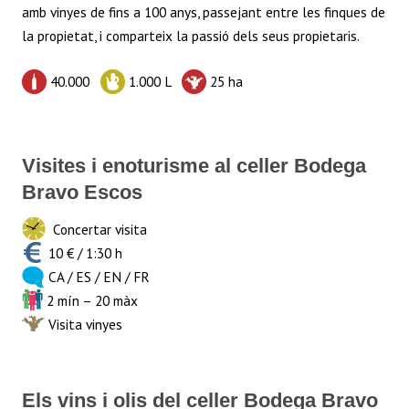
p
k
amb vinyes de fins a 100 anys, passejant entre les finques de
la propietat, i comparteix la passió dels seus propietaris.
40.000
1.000 L
25 ha
Visites i enoturisme al celler Bodega
Bravo Escos
Concertar visita
10 € / 1:30 h
CA / ES / EN / FR
2 mín – 20 màx
Visita vinyes
Els vins i olis del celler Bodega Bravo