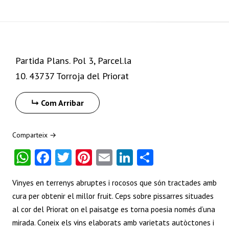
+
−
Partida Plans. Pol 3, Parcel.la
10. 43737 Torroja del Priorat
Com Arribar
Comparteix →
W
Fa
T
Pi
E
Li
S
ha
ce
w
nt
m
nk
ha
Vinyes en terrenys abruptes i rocosos que són tractades amb
ts
b
itt
er
ai
e
re
cura per obtenir el millor fruit. Ceps sobre pissarres situades
A
o
er
es
l
dI
al cor del Priorat on el paisatge es torna poesia només d’una
p
o
t
n
mirada. Coneix els vins elaborats amb varietats autòctones i