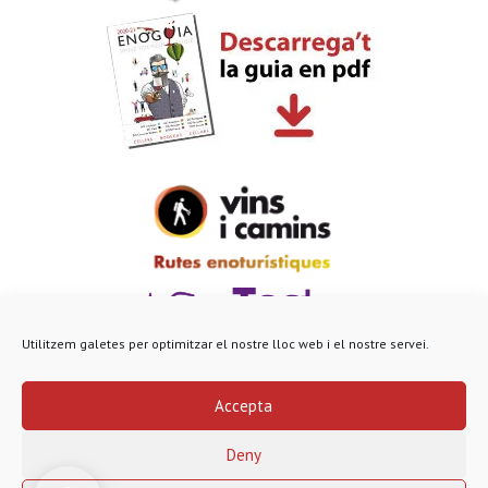
Utilitzem galetes per optimitzar el nostre lloc web i el nostre servei.
Accepta
© Enoguia 2022
Avis legal
|
Pol·lítica de Privacitat i Cookies
Deny