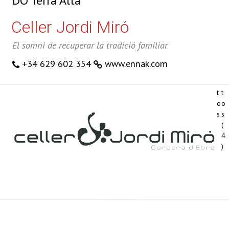
DO Terra Alta
l
t
e
e
Celler Jordi Miró
ri
s
a
l
El somni de recuperar la tradició familiar
d
e
e
s
+34 629 602 354
www.ennak.com
f
f
o
o
t
t
o
o
s
s
(
4
)
+
−