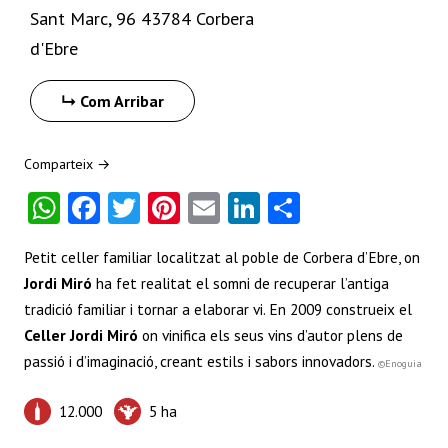
Sant Marc, 96 43784 Corbera
d'Ebre
Com Arribar
Comparteix →
W
Fa
T
Pi
E
Li
S
ha
ce
w
nt
m
nk
ha
Petit celler familiar localitzat al poble de Corbera d’Ebre, on
ts
b
itt
er
ai
e
re
Jordi Miró
ha fet realitat el somni de recuperar l’antiga
A
o
er
es
l
dI
tradició familiar i tornar a elaborar vi. En 2009 construeix el
p
o
t
n
Celler Jordi Miró
on vinifica els seus vins d’autor plens de
p
k
passió i d’imaginació, creant estils i sabors innovadors.
©Enoguia
12.000
5 ha