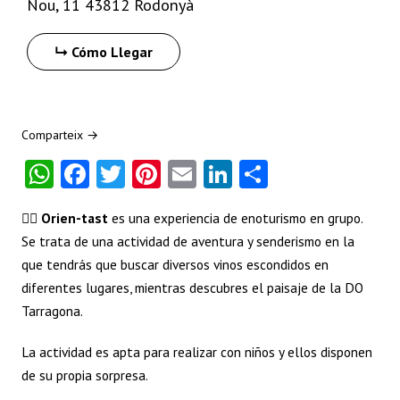
Nou, 11 43812 Rodonyà
Cómo Llegar
Comparteix →
W
Fa
T
Pi
E
Li
S
ha
ce
w
nt
m
nk
ha
👉🏼 Orien-tast
es una experiencia de enoturismo en grupo.
ts
b
itt
er
ai
e
re
Se trata de una actividad de aventura y senderismo en la
A
o
er
es
l
dI
que tendrás que buscar diversos vinos escondidos en
p
o
t
n
diferentes lugares, mientras descubres el paisaje de la DO
p
k
Tarragona.
La actividad es apta para realizar con niños y ellos disponen
de su propia sorpresa.