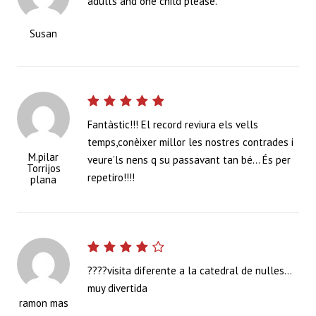
adults and one child please.
Susan
Fantàstic!!! El record reviura els vells
temps,conèixer millor les nostres contrades i
M.pilar
veure’ls nens q su passavant tan bé… És per
Torrijos
repetiro!!!!
plana
????visita diferente a la catedral de nulles…
muy divertida
ramon mas