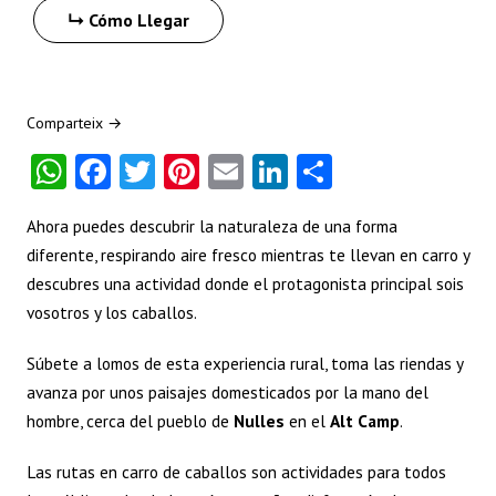
Cómo Llegar
Comparteix →
W
Fa
T
Pi
E
Li
S
ha
ce
w
nt
m
nk
ha
Ahora puedes descubrir la naturaleza de una forma
ts
b
itt
er
ai
e
re
diferente, respirando aire fresco mientras te llevan en carro y
A
o
er
es
l
dI
descubres una actividad donde el protagonista principal sois
p
o
t
n
vosotros y los caballos.
p
k
Súbete a lomos de esta experiencia rural, toma las riendas y
avanza por unos paisajes domesticados por la mano del
hombre, cerca del pueblo de
Nulles
en el
Alt Camp
.
Las rutas en carro de caballos son actividades para todos