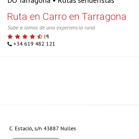
DO Tarragona
Rutas senderistas
Ruta en Carro en Tarragona
Sube a lomos de una experiencia rural
(
4
)
+34 619 482 121
+
−
C. Estació, s/n 43887 Nulles