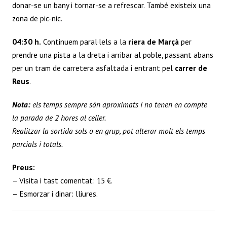
donar-se un bany i tornar-se a refrescar. També existeix una
zona de pic-nic.
04:30 h.
Continuem paral·lels a la
riera de Marçà
per
prendre una pista a la dreta i arribar al poble, passant abans
per un tram de carretera asfaltada i entrant pel
carrer de
Reus
.
Nota:
els temps sempre són aproximats i no tenen en compte
la parada de 2 hores al celler.
Realitzar la sortida sols o en grup, pot alterar molt els temps
parcials i totals.
Preus:
– Visita i tast comentat: 15 €.
– Esmorzar i dinar: lliures.