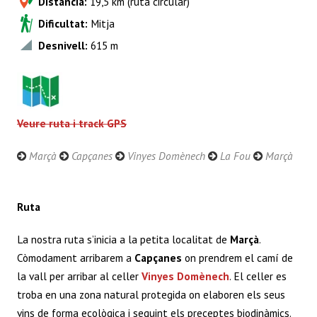
Distància:
19,5 km (ruta circular)
A
o
er
es
l
dI
Dificultat:
Mitja
p
o
t
n
Desnivell:
615
m
p
k
Veure ruta i track GPS
Marçà
Capçanes
Vinyes Domènech
La Fou
Marçà
Ruta
La nostra ruta s’inicia a la petita localitat de
Marçà
.
Còmodament arribarem a
Capçanes
on prendrem el camí de
la vall per arribar al celler
Vinyes Domènech
. El celler es
troba en una zona natural protegida on elaboren els seus
vins de forma ecològica i seguint els preceptes biodinàmics.