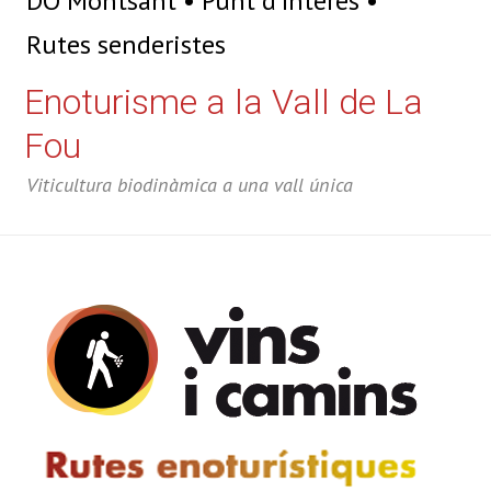
DO Montsant
Punt d'Interés
Rutes senderistes
Enoturisme a la Vall de La
Fou
Viticultura biodinàmica a una vall única