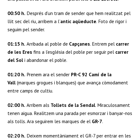
00:50 h.
Després d’un tram de sender que hem realitzat pel
llit sec del riu, arribem a l’
antic aqüeducte
. Foto de rigor i
seguim pel sender.
01:15 h.
Arribada al poble de
Capçanes
. Entrem pel
carrer
de les Eres
fins a l’església del poble per seguir pel
carrer
del Sol
i abandonar el poble.
01:20 h.
Prenem ara el sender
PR-C 92 Camí de la
Vall
(marques grogues i blanques) que avança còmodament
entre camps de cultiu.
02:00 h.
Arribem als
Tollets de la Sendal
. Miraculosament
tenen aigua. Realitzem una parada per esmorzar i banyar-nos
als tolls. Ara seguirem les marques de el
GR-7
.
02:20 h.
Deixem momentàniament el GR-7 per entrar en les