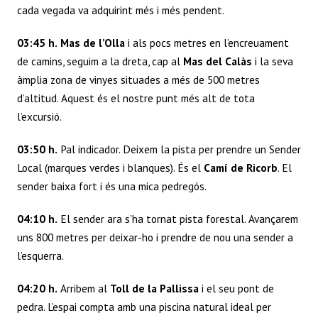
cada vegada va adquirint més i més pendent.
03:45 h.
Mas de l’Olla
i als pocs metres en l’encreuament
de camins, seguim a la dreta, cap al
Mas del Calàs
i la seva
àmplia zona de vinyes situades a més de 500 metres
d’altitud. Aquest és el nostre punt més alt de tota
l’excursió.
03:50 h.
Pal indicador. Deixem la pista per prendre un Sender
Local (marques verdes i blanques). És el
Camí de Ricorb
. El
sender baixa fort i és una mica pedregós.
04:10 h.
El sender ara s’ha tornat pista forestal. Avançarem
uns 800 metres per deixar-ho i prendre de nou una sender a
l’esquerra.
04:20 h.
Arribem al
Toll de la Pallissa
i el seu pont de
pedra. L’espai compta amb una piscina natural ideal per