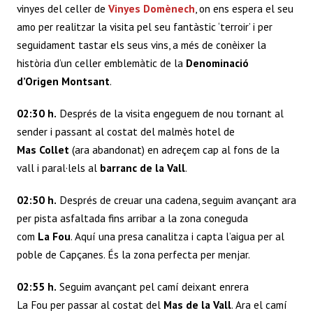
vinyes del celler de
Vinyes Domènech
, on ens espera el seu
amo per realitzar la visita pel seu fantàstic ‘terroir’ i per
seguidament tastar els seus vins, a més de conèixer la
història d’un celler emblemàtic de la
Denominació
d’Origen Montsant
.
02:30 h.
Després de la visita engeguem de nou tornant al
sender i passant al costat del malmès hotel de
Mas Collet
(ara abandonat) en adreçem cap al fons de la
vall i paral·lels al
barranc de la Vall
.
02:50 h.
Després de creuar una cadena, seguim avançant ara
per pista asfaltada fins arribar a la zona coneguda
com
La Fou
. Aquí una presa canalitza i capta l’aigua per al
poble de Capçanes. És la zona perfecta per menjar.
02:55 h.
Seguim avançant pel camí deixant enrera
La Fou per passar al costat del
Mas de la Vall
. Ara el camí