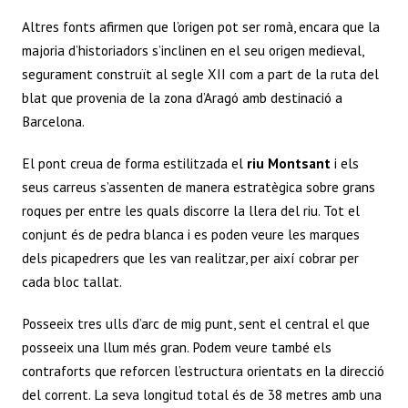
p
o
t
n
Altres fonts afirmen que l’origen pot ser romà, encara que la
p
k
majoria d’historiadors s’inclinen en el seu origen medieval,
segurament construït al segle XII com a part de la ruta del
blat que provenia de la zona d’Aragó amb destinació a
Barcelona.
El pont creua de forma estilitzada el
riu Montsant
i els
seus carreus s’assenten de manera estratègica sobre grans
roques per entre les quals discorre la llera del riu. Tot el
conjunt és de pedra blanca i es poden veure les marques
dels picapedrers que les van realitzar, per així cobrar per
cada bloc tallat.
Posseeix tres ulls d’arc de mig punt, sent el central el que
posseeix una llum més gran. Podem veure també els
contraforts que reforcen l’estructura orientats en la direcció
del corrent. La seva longitud total és de 38 metres amb una