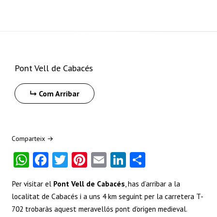
+
−
Pont Vell de Cabacés
Com Arribar
Comparteix →
W
Fa
T
Pi
E
Li
S
ha
ce
w
nt
m
nk
ha
Per visitar el
Pont Vell de Cabacés
, has d’arribar a la
ts
b
itt
er
ai
e
re
localitat de Cabacés i a uns 4 km seguint per la carretera T-
A
o
er
es
l
dI
702 trobaràs aquest meravellós pont d’origen medieval.