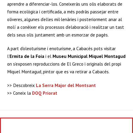
aprendre a diferenciar-los. Coneixeràs uns olis elaborats de
forma ecològica i certificada, a més podràs passejar entre
oliveres, algunes d’elles mil·lenàries i posteriorment anar al
molí a conèixer els processos d’elaboració i realitzar un tast
dels seus olis juntament amb un esmorzar de pagès.
A part d’oleoturisme i enoturisme, a Cabacés pots visitar
l’
Ermita de la Foia
i el
Museu Municipal Miquel Montagud
on s’exposen reproduccions de El Greco i originals del propi
Miquel Montagud, pintor que es va retirar a Cabacés.
>> Descobreix
La Serra Major del Montsant
>> Coneix la
DOQ Priorat