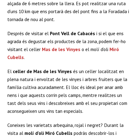
alçada de 6 metres sobre la llera. Es pot realitzar una ruta
d’uns 10 km que ens portarà des del pont fins a la Foradada i
tornada de nou al pont.
Després de visitar el
Pont Vell de Cabacés
i si el que ens
agrada és degustar els productes de la zona, podem fer-ho
visitant el celler
Mas de les Vinyes
o el molí d’oli
Miró
Cubells
.
El
celler de
Mas de les Vinyes
és un celler localitzat en
plena natura i envoltat de les vinyes i arbres fruiters que la
família cultiva acuradament. El lloc és ideal per anar amb
nens i que aquests corrin pels camps, mentre realitzes un
tast dels seus vins i descobreixes amb el seu propietari com
aconsegueixen uns vins tan especials.
Coneixes les varietats arbequina, rojal i negret? Durant la
visita al
molí d’oli
Miró Cubells
podràs descobrir-los i