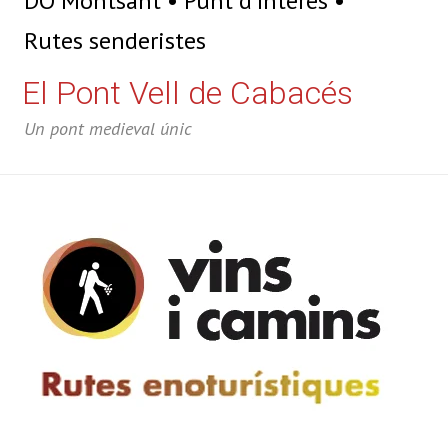
DO Montsant
Punt d'Interés
Rutes senderistes
El Pont Vell de Cabacés
Un pont medieval únic