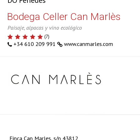
DO Penedès
Bodega Celler Can Marlès
Paisaje, alpacas y vino ecológico
(
7
)
+34 610 209 991
www.canmarles.com
+
−
Finca Can Marles, s/n 43812