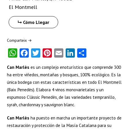
El Montmell
Cómo Llegar
Comparteix →
W
Fa
T
Pi
E
Li
S
ha
ce
w
nt
m
nk
ha
Can Marlès
es un complejo enoturístico que comprende 300
ts
b
itt
er
ai
e
re
ha entre viñedos, montañas y bosques, 100% ecológico. Es la
A
o
er
es
l
dI
única bodega con estas características en todo El Montmell
p
o
t
n
(Baix Penedès). Elabora 4 vinos monovarietales y un
p
k
espumoso Clàssic Penedès, de las variedades tempranillo,
syrah, chardonnay y sauvignon blanc.
Can Marlès
ha puesto en marcha un importante proyecto de
restauración y protección de la Masía Catalana para su